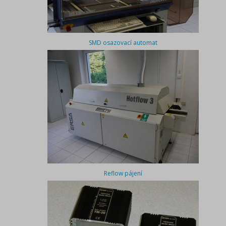
SMD osazovací automat
Reflow pájení