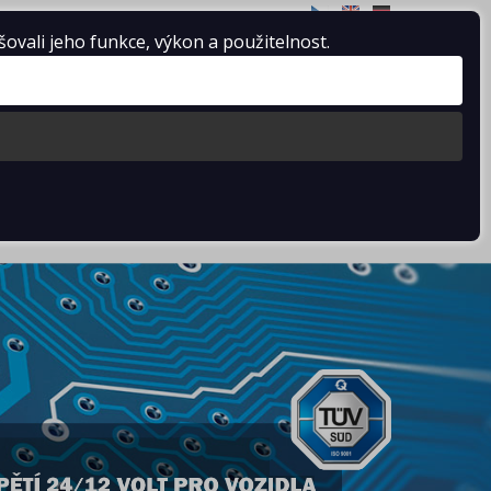
CZ
EN
DE
vali jeho funkce, výkon a použitelnost.
SLUŽBY
CERTIFIKÁTY
OBCHODNÍ PODMÍNKY
KONTAKTY