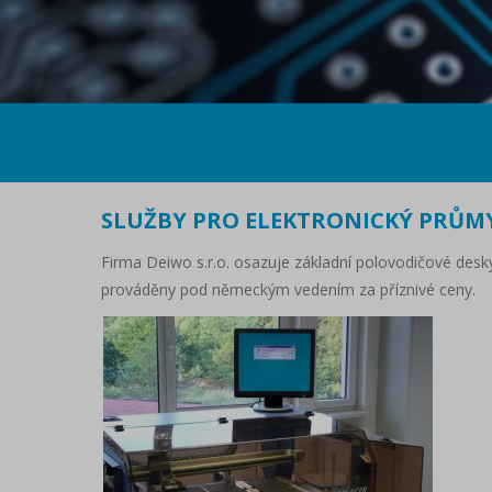
SLUŽBY PRO ELEKTRONICKÝ PRŮM
Firma Deiwo s.r.o. osazuje základní polovodičové desk
prováděny pod německým vedením za příznivé ceny.