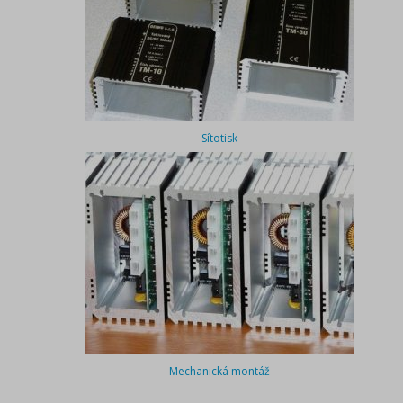
Sítotisk
Mechanická montáž