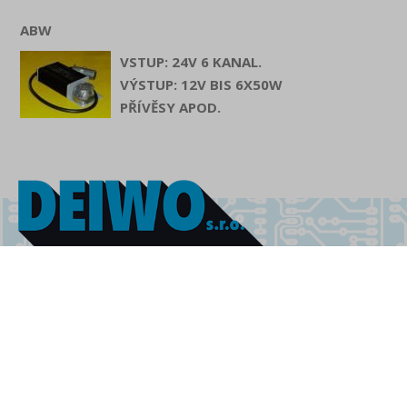
ABW
VSTUP: 24V 6 KANAL.
VÝSTUP: 12V BIS 6X50W
PŘÍVĚSY APOD.
DEIWO s.r.o.
Krásný Les 341
403 37 Ústí nad Labem
Phone: 00420 475 226 116
Fax: 00420 475 226 141
www.deiwo.cz
info@deiwo.cz