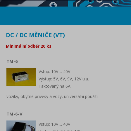
DC / DC MĚNIČE (VT)
Minimální odběr 20 ks
TM-6
Vstup: 10V ... 40V
Výstup: 5V, 6V, 9V, 12V u.a.
Taktovaný na 6A
vozíky, obytné přívěsy a vozy, universální použítí
TM-6-V
Vstup: 10V ... 40V